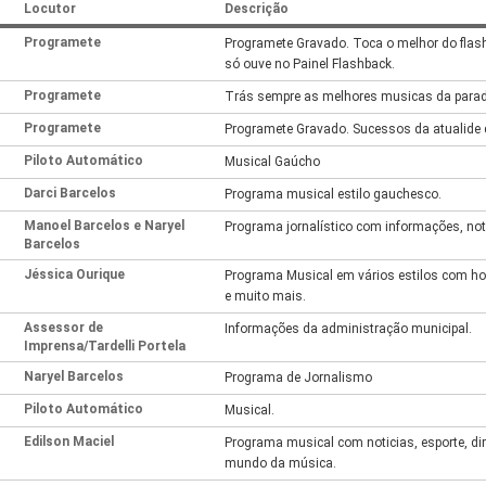
Locutor
Descrição
Programete
Programete Gravado. Toca o melhor do flas
só ouve no Painel Flashback.
Programete
Trás sempre as melhores musicas da parad
Programete
Programete Gravado. Sucessos da atualide 
Piloto Automático
Musical Gaúcho
Darci Barcelos
Programa musical estilo gauchesco.
Manoel Barcelos e Naryel
Programa jornalístico com informações, notí
Barcelos
Jéssica Ourique
Programa Musical em vários estilos com ho
e muito mais.
Assessor de
Informações da administração municipal.
Imprensa/Tardelli Portela
Naryel Barcelos
Programa de Jornalismo
Piloto Automático
Musical.
Edilson Maciel
Programa musical com noticias, esporte, dir
mundo da música.