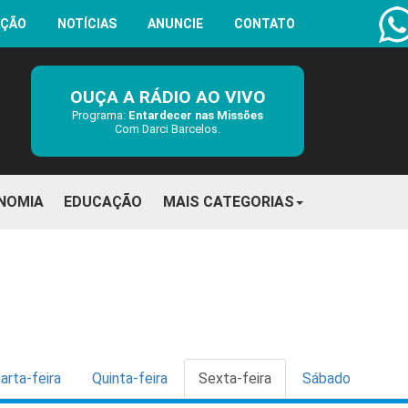
AÇÃO
NOTÍCIAS
ANUNCIE
CONTATO
OUÇA A RÁDIO AO VIVO
Programa:
Entardecer nas Missões
Com Darci Barcelos.
NOMIA
EDUCAÇÃO
MAIS CATEGORIAS
arta-feira
Quinta-feira
Sexta-feira
Sábado