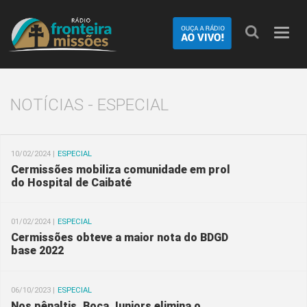
Nave
NOTÍCIAS - ESPECIAL
10/02/2024 |
ESPECIAL
Cermissões mobiliza comunidade em prol
do Hospital de Caibaté
01/02/2024 |
ESPECIAL
Cermissões obteve a maior nota do BDGD
base 2022
06/10/2023 |
ESPECIAL
Nos pênaltis, Boca Juniors elimina o